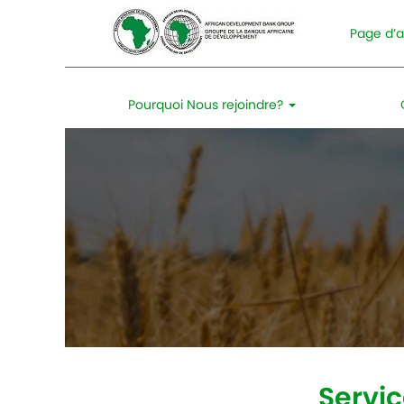
Page d’a
Pourquoi Nous rejoindre?
Services
de
langues
et
de
communication
Servi